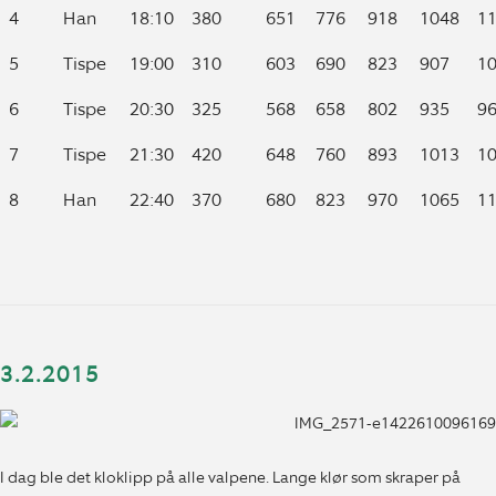
4
Han
18:10
380
651
776
918
1048
1
5
Tispe
19:00
310
603
690
823
907
1
6
Tispe
20:30
325
568
658
802
935
9
7
Tispe
21:30
420
648
760
893
1013
1
8
Han
22:40
370
680
823
970
1065
1
3.2.2015
I dag ble det kloklipp på alle valpene. Lange klør som skraper på