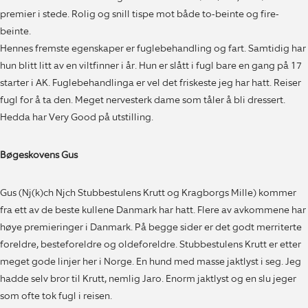
premier i stede. Rolig og snill tispe mot både to-beinte og fire-
beinte.
Hennes fremste egenskaper er fuglebehandling og fart. Samtidig har
hun blitt litt av en viltfinner i år. Hun er slått i fugl bare en gang på 17
starter i AK. Fuglebehandlinga er vel det friskeste jeg har hatt. Reiser
fugl for å ta den. Meget nervesterk dame som tåler å bli dressert.
Hedda har Very Good på utstilling.
Bøgeskovens Gus
Gus (Nj(k)ch Njch Stubbestulens Krutt og Kragborgs Mille) kommer
fra ett av de beste kullene Danmark har hatt. Flere av avkommene har
høye premieringer i Danmark. På begge sider er det godt merriterte
foreldre, besteforeldre og oldeforeldre. Stubbestulens Krutt er etter
meget gode linjer her i Norge. En hund med masse jaktlyst i seg. Jeg
hadde selv bror til Krutt, nemlig Jaro. Enorm jaktlyst og en slu jeger
som ofte tok fugl i reisen.