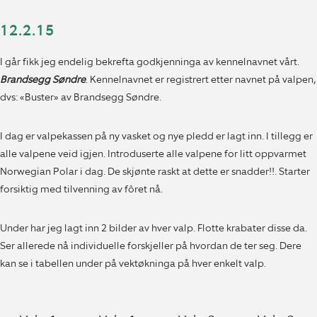
12.2.15
I går fikk jeg endelig bekrefta godkjenninga av kennelnavnet vårt.
Brandsegg Søndre
. Kennelnavnet er registrert etter navnet på valpen,
dvs: «Buster» av Brandsegg Søndre.
I dag er valpekassen på ny vasket og nye pledd er lagt inn. I tillegg er
alle valpene veid igjen. Introduserte alle valpene for litt oppvarmet
Norwegian Polar i dag. De skjønte raskt at dette er snadder!!. Starter
forsiktig med tilvenning av fôret nå.
Under har jeg lagt inn 2 bilder av hver valp. Flotte krabater disse da.
Ser allerede nå individuelle forskjeller på hvordan de ter seg. Dere
kan se i tabellen under på vektøkninga på hver enkelt valp.