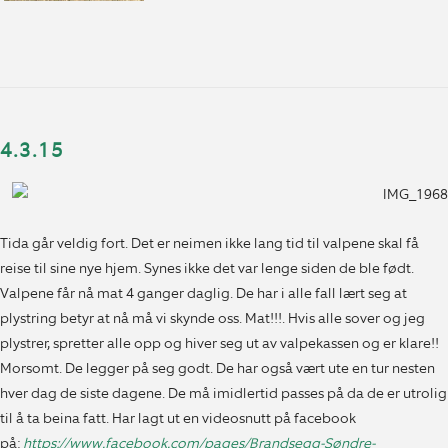
4.3.15
Tida går veldig fort. Det er neimen ikke lang tid til valpene skal få
reise til sine nye hjem. Synes ikke det var lenge siden de ble født.
Valpene får nå mat 4 ganger daglig. De har i alle fall lært seg at
plystring betyr at nå må vi skynde oss. Mat!!!. Hvis alle sover og jeg
plystrer, spretter alle opp og hiver seg ut av valpekassen og er klare!!
Morsomt. De legger på seg godt. De har også vært ute en tur nesten
hver dag de siste dagene. De må imidlertid passes på da de er utrolig
til å ta beina fatt. Har lagt ut en videosnutt på facebook
på:
https://www.facebook.com/pages/Brandsegg-Søndre-