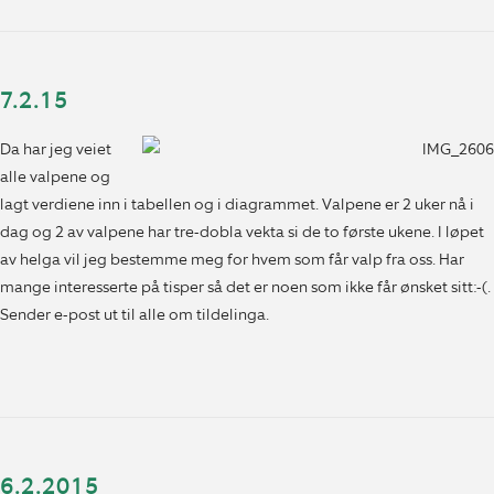
7.2.15
Da har jeg veiet
alle valpene og
lagt verdiene inn i tabellen og i diagrammet. Valpene er 2 uker nå i
dag og 2 av valpene har tre-dobla vekta si de to første ukene. I løpet
av helga vil jeg bestemme meg for hvem som får valp fra oss. Har
mange interesserte på tisper så det er noen som ikke får ønsket sitt:-(.
Sender e-post ut til alle om tildelinga.
6.2.2015