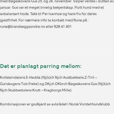
med Bøgeskovens Gus 25. og 26. november. Valper ventes i slutten av
januar. Gus var et meget trivelig bekjentskap. Flott hund med et
avbalansert hode. Takk til Per Ivanhoe og hans fru for deres
gjestfrihet. For nærmere info ta kontakt med Rune på :
rune@brandseggsondre.no eller 928 41 401
Det er planlagt parring mellom:
Kvitsteindalens E-Hedda (Nj(k)ch Njch Austbakkens Z-Tiril –
Guriskogens Tob Freke) og DKjch DKbrch Bøgeskovens Gus (Nj(k)ch
Njch Stubbestulens Krutt – Kragborgs Mille)
Kombinasjonen er godkjent av avlsrådet i Norsk Vorstehhundklubb