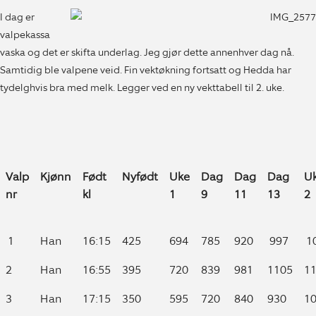
I dag er
valpekassa
vaska og det er skifta underlag. Jeg gjør dette annenhver dag nå.
Samtidig ble valpene veid. Fin vektøkning fortsatt og Hedda har
tydelghvis bra med melk. Legger ved en ny vekttabell til 2. uke.
Valp
Kjønn
Født
Nyfødt
Uke
Dag
Dag
Dag
U
nr
kl
1
9
11
13
2
Valp
Kjønn
Født
Nyfødt
Uke
Dag
Dag
Dag
U
1
Han
16:15
425
694
785
920
997
1
nr
kl
1
9
11
13
2
2
Han
16:55
395
720
839
981
1105
1
3
Han
17:15
350
595
720
840
930
1