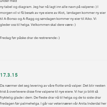
under med
ny tabel og diagram. Jeg har nå lagt inn alle navn på valpene:-) I
morgen vil vi få besøk av nye eiere av Alot, lørdagen kommer ny eier
til A-Bonso og A-Ragg og søndagen kommer ny eier til Aiko. Vi
gleder oss til helga. Velkommen skal dere være:-)
Fredag før påske drar de restrerende:-)
17.3.15
Da nærmer det seg levering av våre flotte små valper. Det blir nesten
trist å overlevere disse fine valpene til nye eiere. Vi har jo blitt så
fryktelig glade i dem. De fleste drar nå til helga og de to siste drar
fredagen før palmehelga. I går var veterinæren vår Anita Inderdal her