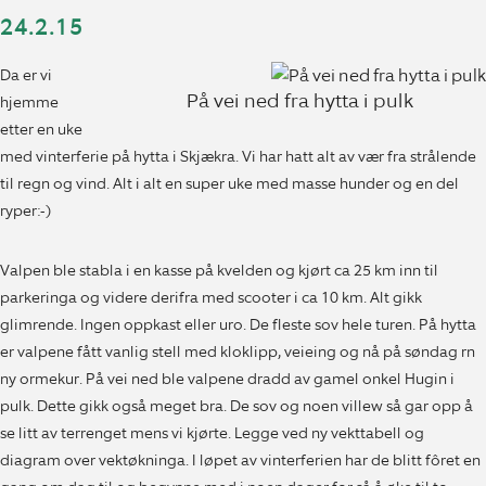
24.2.15
Da er vi
På vei ned fra hytta i pulk
hjemme
etter en uke
med vinterferie på hytta i Skjækra. Vi har hatt alt av vær fra strålende
til regn og vind. Alt i alt en super uke med masse hunder og en del
ryper:-)
Valpen ble stabla i en kasse på kvelden og kjørt ca 25 km inn til
parkeringa og videre derifra med scooter i ca 10 km. Alt gikk
glimrende. Ingen oppkast eller uro. De fleste sov hele turen. På hytta
er valpene fått vanlig stell med kloklipp, veieing og nå på søndag rn
ny ormekur. På vei ned ble valpene dradd av gamel onkel Hugin i
pulk. Dette gikk også meget bra. De sov og noen villew så gar opp å
se litt av terrenget mens vi kjørte. Legge ved ny vekttabell og
diagram over vektøkninga. I løpet av vinterferien har de blitt fôret en