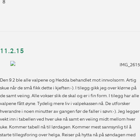
8
11.2.15
Den 9.2 ble alle valpene og Hedda behandlet mot innvolsorm. Artig
skue når de små fikk dette i kjeften:-). I tilegg gikk jeg over klørne på
de samt veiing. Alle vokser slik de skal og er i fin form. I tilegg har alle
valpene fått øyne. Tydelig mere liv i valpekassen nå. De utforsker
hverandre i noen minutter av gangen før de faller i søvn:-). Jeg legger
vekt inn i tabellen ved hver uke nå samt en veiing midt mellom hver
uke. Kommer tabell nå til lørdagen. Kommer mest sannsynlig til å
starte tillegsforing over helga. Reiser på hytta nå på søndagen med