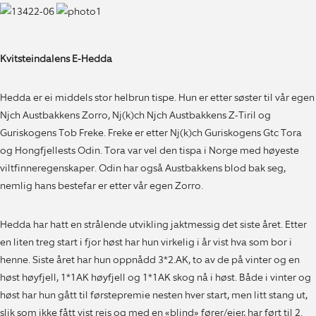
Kvitsteindalens E-Hedda
Hedda er ei middels stor helbrun tispe. Hun er etter søster til vår egen
Njch Austbakkens Zorro, Nj(k)ch Njch Austbakkens Z-Tiril og
Guriskogens Tob Freke. Freke er etter Nj(k)ch Guriskogens Gtc Tora
og Hongfjellests Odin. Tora var vel den tispa i Norge med høyeste
viltfinneregenskaper. Odin har også Austbakkens blod bak seg,
nemlig hans bestefar er etter vår egen Zorro.
Hedda har hatt en strålende utvikling jaktmessig det siste året. Etter
en liten treg start i fjor høst har hun virkelig i år vist hva som bor i
henne. Siste året har hun oppnådd 3*2.AK, to av de på vinter og en
høst høyfjell, 1*1AK høyfjell og 1*1AK skog nå i høst. Både i vinter og
høst har hun gått til førstepremie nesten hver start, men litt stang ut,
slik som ikke fått vist reis og med en «blind» fører/eier, har ført til 2.