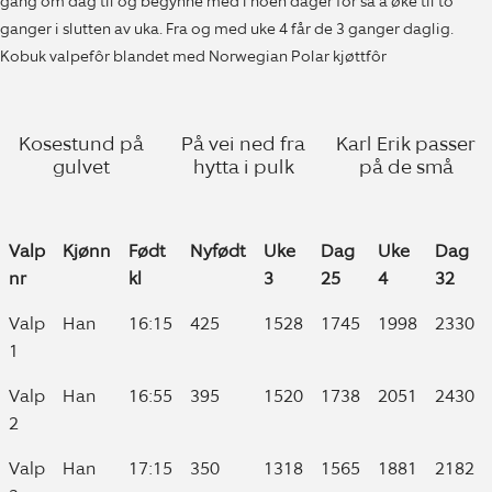
gang om dag til og begynne med i noen dager for så å øke til to
ganger i slutten av uka. Fra og med uke 4 får de 3 ganger daglig.
Kobuk valpefôr blandet med Norwegian Polar kjøttfôr
Kosestund på
På vei ned fra
Karl Erik passer
gulvet
hytta i pulk
på de små
Valp
Kjønn
Født
Nyfødt
Uke
Dag
Uke
Dag
nr
kl
3
25
4
32
Valp
Kjønn
Født
Nyfødt
Uke
Dag
Uke
Dag
Valp
Han
16:15
425
1528
1745
1998
2330
nr
kl
3
25
4
32
1
Valp
Han
16:55
395
1520
1738
2051
2430
2
Valp
Han
17:15
350
1318
1565
1881
2182