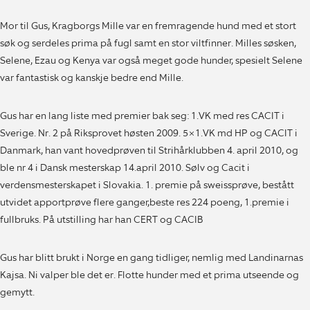
Mor til Gus, Kragborgs Mille var en fremragende hund med et stort
søk og serdeles prima på fugl samt en stor viltfinner. Milles søsken,
Selene, Ezau og Kenya var også meget gode hunder, spesielt Selene
var fantastisk og kanskje bedre end Mille.
Gus har en lang liste med premier bak seg: 1.VK med res CACIT i
Sverige. Nr. 2 på Riksprovet høsten 2009. 5×1.VK md HP og CACIT i
Danmark, han vant hovedprøven til Strihårklubben 4. april 2010, og
ble nr 4 i Dansk mesterskap 14.april 2010. Sølv og Cacit i
verdensmesterskapet i Slovakia. 1. premie på sweissprøve, bestått
utvidet apportprøve flere ganger,beste res 224 poeng, 1.premie i
fullbruks. På utstilling har han CERT og CACIB
Gus har blitt brukt i Norge en gang tidliger, nemlig med Landinarnas
Kajsa. Ni valper ble det er. Flotte hunder med et prima utseende og
gemytt.