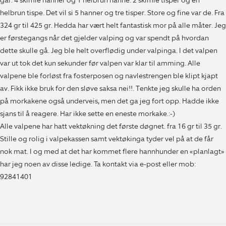
går. 4 skimle hanner og 1 helbrun hanne. 2 skimle tisper og en
helbrun tispe. Det vil si 5 hanner og tre tisper. Store og fine var de. Fra
324 gr til 425 gr. Hedda har vært helt fantastisk mor på alle måter. Jeg
er førstegangs når det gjelder valping og var spendt på hvordan
dette skulle gå. Jeg ble helt overflødig under valpinga. I det valpen
var ut tok det kun sekunder før valpen var klar til amming. Alle
valpene ble forløst fra fosterposen og navlestrengen ble klipt kjapt
av. Fikk ikke bruk for den sløve saksa nei!!. Tenkte jeg skulle ha orden
på morkakene også underveis, men det ga jeg fort opp. Hadde ikke
sjans til å reagere. Har ikke sette en eneste morkake.:-)
Alle valpene har hatt vektøkning det første døgnet. fra 16 gr til 35 gr.
Stille og rolig i valpekassen samt vektøkinga tyder vel på at de får
nok mat. I og med at det har kommet flere hannhunder en «planlagt»
har jeg noen av disse ledige. Ta kontakt via e-post eller mob:
92841401