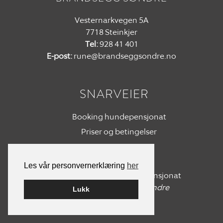
Vesternarkvegen 5A
7718 Steinkjer
Tel:
928 41 401
E-post:
rune@brandseggsondre.no
SNARVEIER
Booking hundepensjonat
Priser og betingelser
Om oss
Les vår personvernerklæring
her
@brandseggsondre_hundepensjonat
Tagg oss på
#brandseggsøndre
Lukk