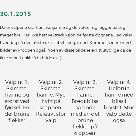
30.1.2015
Da er valpene snart en uke gamle og de vokser og legger på seg
meget bra. Har ikke hatt vektreduksjon de første døgnene. Jeg veier
hver dag nå den første uka. Tabell lengre ned. Kommer senere med
bilder av kroppen også. Noen av disse bildene er litt utydlige da de
ikke er helt enkle å ta bilde av:-)
Valp nr 1.
Valp nr 2.
Valp nr 3.
Valp nr 4.
Skimmel
Skimmel
Skimmel
Helbrun
hanne og
hanne. Mye
hanne.
hanne med
størst ved
hvitt på
Bredt bliss
bliss i
fødsel. En
kroppen.
på hode
brystet. Stor
del brune
Relativt stor
med en del
valp dette
flekker
valp
brune
også
flekker på
kroppen.