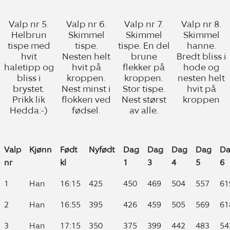
Valp nr 5.
Valp nr 6.
Valp nr 7.
Valp nr 8.
Helbrun
Skimmel
Skimmel
Skimmel
tispe med
tispe.
tispe. En del
hanne.
hvit
Nesten helt
brune
Bredt bliss i
haletipp og
hvit på
flekker på
hode og
bliss i
kroppen.
kroppen.
nesten helt
brystet.
Nest minst i
Stor tispe.
hvit på
Prikk lik
flokken ved
Nest størst
kroppen
Hedda:-)
fødsel.
av alle.
Valp
Kjønn
Født
Nyfødt
Dag
Dag
Dag
Dag
D
nr
kl
1
3
4
5
6
Valp
Kjønn
Født
Nyfødt
Dag
Dag
Dag
Dag
D
1
Han
16:15
425
450
469
504
557
61
nr
kl
1
3
4
5
6
2
Han
16:55
395
426
459
505
569
61
3
Han
17:15
350
375
399
442
483
54