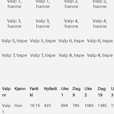
Valp 1,
Valp 1,
Valp 2,
Valp 2,
hanne
hanne
hanne
hanne
Valp 3,
Valp 3,
Valp 4,
Valp 4,
hanne
hanne
hanne
hanne
Valp 5, tispe
Valp 5, tispe
Valp 6, tispe
Valp 6, tispe
Valp 7, tispe
Valp 7, tispe
Valp 8, tispe
Valp 8, tispe
Valp
Kjønn
Født
Nyfødt
Uke
Dag
Uke
Dag
U
nr
kl
1
9
2
19
3
Valp
Kjønn
Født
Nyfødt
Uke
Dag
Uke
Dag
U
Valp
Han
16:15
425
694
785
1065
1385
1
nr
kl
1
9
2
19
3
1