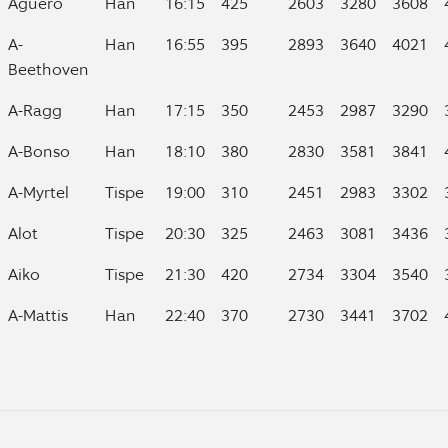
Aguero
Han
16:15
425
2603
3280
3608
kl
5
39
6
A-
Han
16:55
395
2893
3640
4021
Beethoven
A-Ragg
Han
17:15
350
2453
2987
3290
A-Bonso
Han
18:10
380
2830
3581
3841
A-Myrtel
Tispe
19:00
310
2451
2983
3302
Alot
Tispe
20:30
325
2463
3081
3436
Aiko
Tispe
21:30
420
2734
3304
3540
A-Mattis
Han
22:40
370
2730
3441
3702