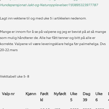
Hundepensjonat-Jakt-og-Naturopplevelser/193895323977787
Lagt inn vektene til og med uke 5 i artikkelen nedenom.
Mange er innom for å se på valpene og jeg er bevist på at så mange
som mulig håndterer de. Alle har fått tenner og bitt på alle er
korrekte. Valpene vil være leveringsklare helga før palmehelga. Dvs
20-22.mars
Vekttabell uke 5- 8
Valp nr
Kjønn
Født
Nyfødt
Uke
Dag
Uke
kl
5
39
6
Valp nr
Kjønn
Født
Nyfødt
Uke
Dag
Uke