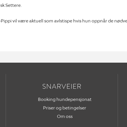
lsk Settere.
 C-Pippi vil være aktuell som avlstispe hvis hun oppnår de nød
SNARVEIER
Booking hundepensjonat
Priser og betingelser
Om oss