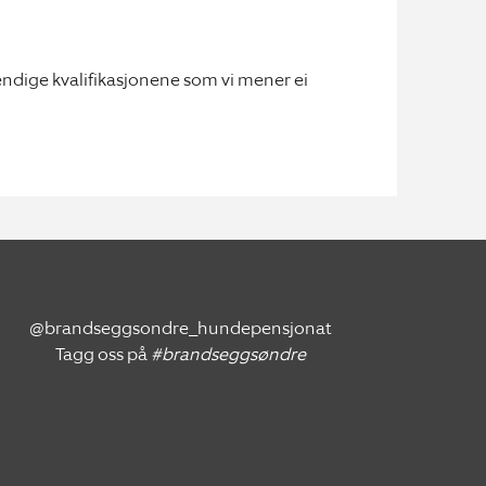
vendige kvalifikasjonene som vi mener ei
@brandseggsondre_hundepensjonat
Tagg oss på
#brandseggsøndre