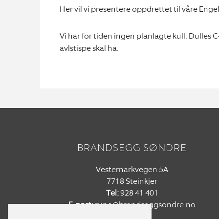
Her vil vi presentere oppdrettet til våre Enge
Vi har for tiden ingen planlagte kull. Dulles
avlstispe skal ha.
BRANDSEGG SØNDRE
Vesternarkvegen 5A
7718 Steinkjer
Tel:
928 41 401
E-post:
rune@brandseggsondre.no