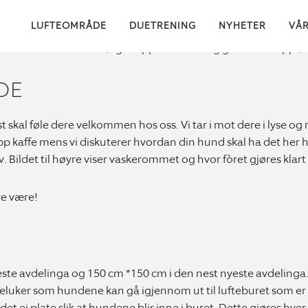
LUFTEOMRÅDE
DUETRENING
NYHETER
VÅ
kreves det av oss at vi følger opp hundene og gir de den oppf
DE
skal føle dere velkommen hos oss. Vi tar i mot dere i lyse og 
pp kaffe mens vi diskuterer hvordan din hund skal ha det her
. Bildet til høyre viser vaskerommet og hvor fòret gjøres klart
re være!
te avdelinga og 150 cm *150 cm i den nest nyeste avdelinga. D
peluker som hundene kan gå igjennom ut til lufteburet som er
 ei plate slik at hundene blir inne i buret. Dette gjøres hver 