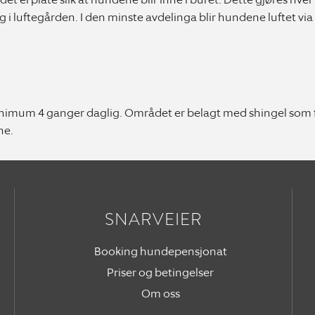
i luftegården. I den minste avdelinga blir hundene luftet via e
inimum 4 ganger daglig. Området er belagt med shingel som før
ne.
SNARVEIER
Booking hundepensjonat
Priser og betingelser
Om oss