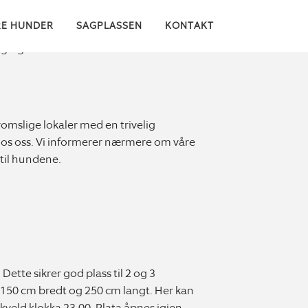
RE HUNDER
SAGPLASSEN
KONTAKT
ølginga som de krever.
romslige lokaler med en trivelig
 hos oss. Vi informerer nærmere om våre
 til hundene.
ette sikrer god plass til 2 og 3
 150 cm bredt og 250 cm langt. Her kan
kveld klokka 23.00. Plata åpnes igjen