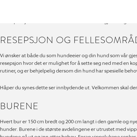
VÅRE FASILITETER
Dette pensjonatet skal være det beste for våre gjester og da 
RESEPSJON OG FELLESOMRÅ
Vi ønsker at både du som hundeeier og din hund som vår gjest 
resepsjon hvor det er mulighet for å sette seg ned med en ko
rutiner, og er behjelpelig dersom din hund har spesielle behov
Håper du synes dette ser innbydende ut. Velkommen skal de
BURENE
Hvert bur er 150 cm bredt og 200 cm langt i den gamle og nyes
hunder. Burene i de største avdelingene er utrustet med vip
hundene gå ut og inn etter behov. Foran vippelukene senkes det