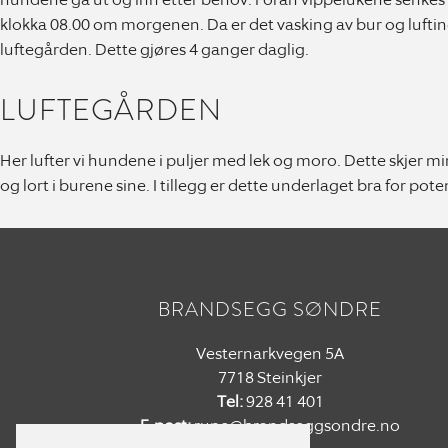
klokka 08.00 om morgenen. Da er det vasking av bur og lufting 
luftegården. Dette gjøres 4 ganger daglig.
LUFTEGÅRDEN
Her lufter vi hundene i puljer med lek og moro. Dette skjer m
og lort i burene sine. I tillegg er dette underlaget bra for pote
BRANDSEGG SØNDRE
Vesternarkvegen 5A
7718 Steinkjer
Tel:
928 41 401
E-post:
rune@brandseggsondre.no