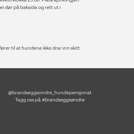
i dør på baksida og rett ut i
er til at hundene ikke drar inn skitt
@brandseggsondre_hundepensjonat
Tagg oss på
#brandseggsøndre