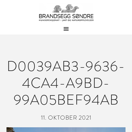
D0039AB3-9636-
4CA4-A9BD-
99A05BEF94AB
11. OKTOBER 2021