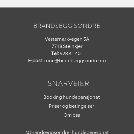
BRANDSEGG SØNDRE
Vesternarkvegen 5A
7718 Steinkjer
Tel:
928 41 401
E-post:
rune@brandseggsondre.no
SNARVEIER
Booking hundepensjonat
Priser og betingelser
Om oss
@brandseggsondre_hundepensjonat