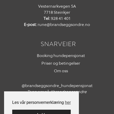
Vesternarkvegen 5A
7718 Steinkjer
Tel:
928 41 401
E-post:
rune@brandseggsondre.no
SNARVEIER
Booking hundepensjonat
Priser og betingelser
Om oss
@brandseggsondre_hundepensjonat
Tagg oss på
#brandseggsøndre
Les vår personvernerklæring
her