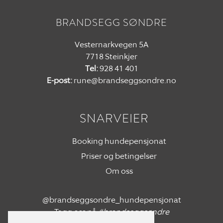
BRANDSEGG SØNDRE
Vesternarkvegen 5A
7718 Steinkjer
Tel:
928 41 401
E-post:
rune@brandseggsondre.no
SNARVEIER
Booking hundepensjonat
Priser og betingelser
Om oss
@brandseggsondre_hundepensjonat
Tagg oss på
#brandseggsøndre