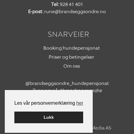
Tel:
928 41 401
E-post:
rune@brandseggsondre.no
SNARVEIER
Booking hundepensjonat
Priser og betingelser
Om oss
@brandseggsondre_hundepensjonat
Tagg oss på
#brandseggsøndre
Les vår personvernerklæring
her
Lukk
Bygget på
WordPress
av
Smart Media AS