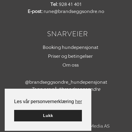
Tel:
928 41 401
E-post:
rune@brandseggsondre.no
SNARVEIER
Booking hundepensjonat
Priser og betingelser
Om oss
@brandseggsondre_hundepensjonat
Tagg oss på
#brandseggsøndre
Les vår personvernerklæring
her
Lukk
Bygget på
WordPress
av
Smart Media AS